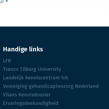
ur
Handige links
LFB
Tranzo Tilburg University
Landelijk kenniscentrum lvb
Vereniging gehandicaptenzorg Nederland
Vilans Kennisdossier
Ervaringsdeskundigheid