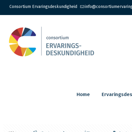
Consortium Ervaringsdeskundigheid
info@consortiumervarin
Home
Ervaringsde