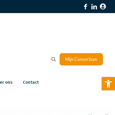
Mijn Consortium
To
er ons
Contact