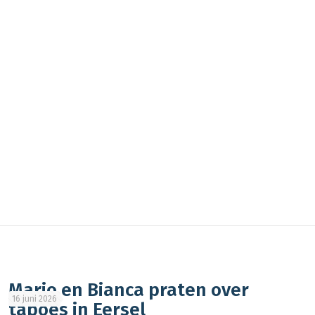
Mario en Bianca praten over
16 juni 2026
taboes in Eersel