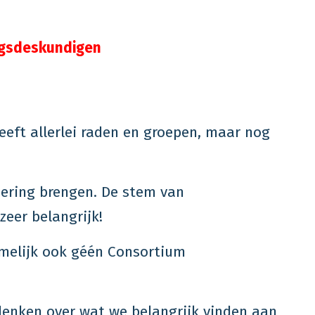
ngsdeskundigen
eft allerlei raden en groepen, maar nog
dering brengen. De stem van
eer belangrijk!
amelijk ook géén Consortium
enken over wat we belangrijk vinden aan