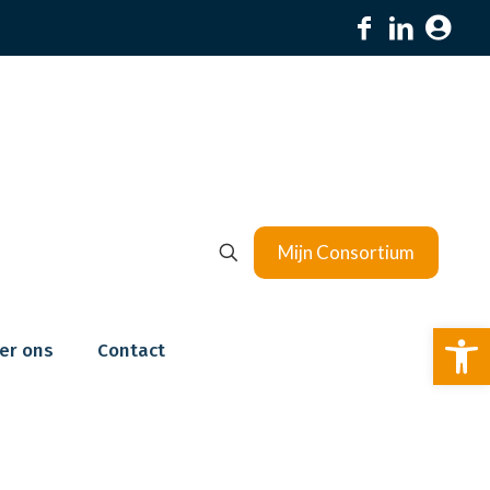
Mijn Consortium
To
er ons
Contact