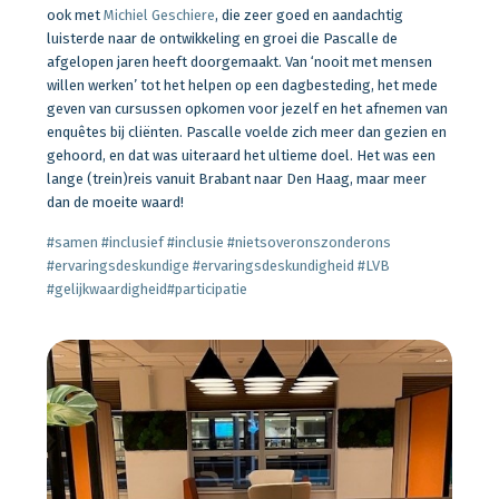
ook met
Michiel Geschiere
, die zeer goed en aandachtig
luisterde naar de ontwikkeling en groei die Pascalle de
afgelopen jaren heeft doorgemaakt. Van ‘nooit met mensen
willen werken’ tot het helpen op een dagbesteding, het mede
geven van cursussen opkomen voor jezelf en het afnemen van
enquêtes bij cliënten. Pascalle voelde zich meer dan gezien en
gehoord, en dat was uiteraard het ultieme doel. Het was een
lange (trein)reis vanuit Brabant naar Den Haag, maar meer
dan de moeite waard!
#
samen
#
inclusief
#
inclusie
#
nietsoveronszonderons
#
ervaringsdeskundige
#
ervaringsdeskundigheid
#
LVB
#
gelijkwaardigheid
#
participatie