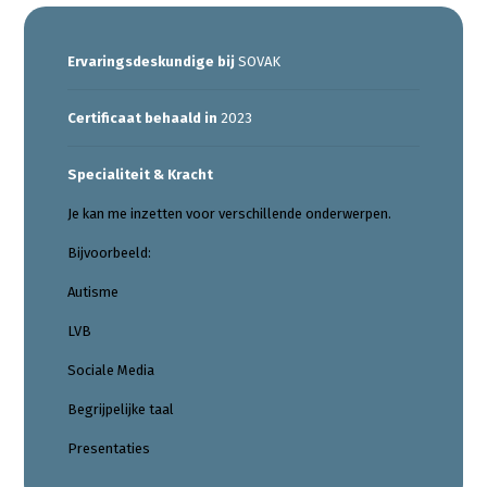
Ervaringsdeskundige bij
SOVAK
Certificaat behaald in
2023
Specialiteit & Kracht
Je kan me inzetten voor verschillende onderwerpen.
Bijvoorbeeld:
Autisme
LVB
Sociale Media
Begrijpelijke taal
Presentaties