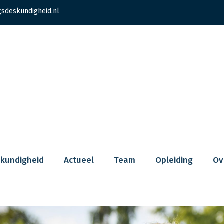
gsdeskundigheid.nl
skundigheid
Actueel
Team
Opleiding
Ov