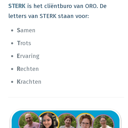
STERK
is het cliëntburo van ORO. De
letters van STERK staan voor:
S
amen
T
rots
E
rvaring
R
echten
K
rachten