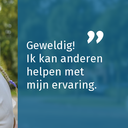
"
G
e
w
e
l
d
i
g
!
I
k
k
a
n
a
n
d
e
r
e
n
h
e
l
p
e
n
m
e
t
m
i
j
n
e
r
v
a
r
i
n
g
.