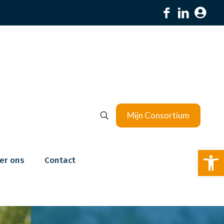
Mijn Consortium
To
er ons
Contact